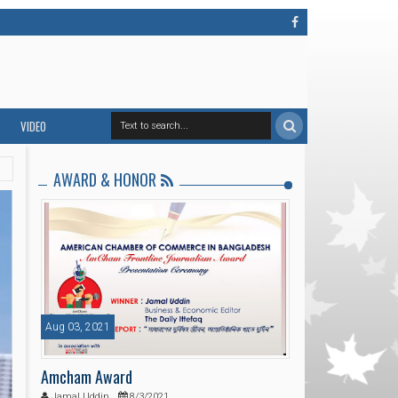
Linke
Face
Din
Book
VIDEO
AWARD & HONOR
Aug 03, 2021
Amcham Award
Jamal Uddin
8/3/2021