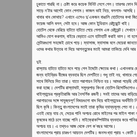
ঢুকাতে পারছি না। চেষ্টা করে কয়েক মিনিট লেগে গেল। তারপর ফোন 
সাড়ে ন’টার আগেই ফোন পেলাম। কাজল ভাই নিচে, বললাম- আসছি।
খাবার খাব কোথায়? এখানে এসেও দু’একজন বাঙালি হোটেলের কথা জিজ
ফয়েজ আলি বলল, সেটা হবে। আজ কোন ইন্ডিয়ান রেষ্টুরেন্টে খাই।
হোটেল থেকে বেরিয়ে হাটতে হাটতে পেয়ে গেলাম এক রেষ্টুরেন্ট। সেখ
আমিও যোগ করলাম, বাইরে বেড়াতে এলে হাটাহাটি করাই ভাল। না হলে 
সেন্টারগুলো সহজেই চোখে পড়ে। ম্যাসাজ, ম্যাসাজ বলে মেয়েরা জানত
ওদের কথার উত্তর না দিয়ে আগন্তুুকের মতই আমরা তাকিয়ে দেখি আর 
দুই.
রাস্তায় হাটতে হাটতে মনে পড়ে গেল টমেটো ক্ষেতের কথা। এখানকার ছ
জন্য হাইব্রিড বীজের ব্যবহার ছিল দেশটিতে। শুধু তাই নয়, খামারে গে
সাথে মিলিয়ে দিত তারা। যাতে পরাগায়ন নিশ্চিত হয়। আমরা পড়েছি মৌম
করা হচ্ছে। দেশটির রাস্তাঘাট, সমুদ্রপাড় কিংবা হোটেল-রিসোর্টগুল
থাইল্যান্ডের প্রকৃতিরাজি আর নৈসর্গিক রজনী। সবই তাদের আয় বাড়িয়ে
পরাগায়নের সঙ্গে সাযুজ্যপূর্ণ বিষয়গুলো বাদ দিয়ে থাইল্যান্ডের অর্থন
ছিল কৃষি। কিন্তুু বাংলাদেশের মতই তারা কৃষির ন্যায্যমূল্য পেত না।
এতই বেড়ে যায় যে, সেচের পানি অপচয় রোধে মাইলের পর মাইল পাকা ন
কৃষকের মাঠে চলে যাচ্ছে পানি। মাইক্রোকম্পিউটার ব্যবহার করে পানির
অপচয় হয়। এ তথ্যও আজ থেকে বেশ ক’বছর আগের।
বাংলাদেশের প্রায় চারগুণ আয়তন দেশটির। জনসংখ্যা প্রায় ৭ কোটি। পর্