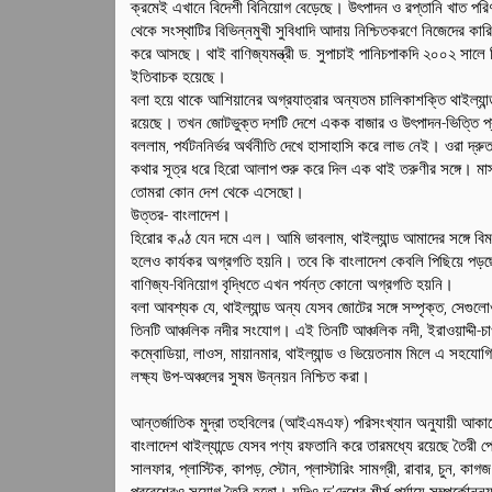
ক্রমেই এখানে বিদেশী বিনিয়োগ বেড়েছে। উৎপাদন ও রপ্তানি খাত পরিণত 
থেকে সংস্থাটির বিভিন্নমুখী সুবিধাদি আদায় নিশ্চিতকরণে নিজেদের কা
করে আসছে। থাই বাণিজ্যমন্ত্রী ড. সুপাচাই পানিচপাকদি ২০০২ সালে তি
ইতিবাচক হয়েছে।
বলা হয়ে থাকে আশিয়ানের অগ্রযাত্রার অন্যতম চালিকাশক্তি থাইল্
রয়েছে। তখন জোটভুক্ত দশটি দেশে একক বাজার ও উৎপাদন-ভিত্তি প্র
বললাম, পর্যটননির্ভর অর্থনীতি দেখে হাসাহাসি করে লাভ নেই। ওরা দ্র
কথার সূত্র ধরে হিরো আলাপ শুরু করে দিল এক থাই তরুণীর সঙ্গে। মা
তোমরা কোন দেশ থেকে এসেছো।
উত্তর- বাংলাদেশ।
হিরোর কণ্ঠ যেন দমে এল। আমি ভাবলাম, থাইল্যান্ড আমাদের সঙ্গে বিম
হলেও কার্যকর অগ্রগতি হয়নি। তবে কি বাংলাদেশ কেবলি পিছিয়ে পড়ছে
বাণিজ্য-বিনিয়োগ বৃদ্ধিতে এখন পর্যন্ত কোনো অগ্রগতি হয়নি।
বলা আবশ্যক যে, থাইল্যান্ড অন্য যেসব জোটের সঙ্গে সম্পৃক্ত, সেগ
তিনটি আঞ্চলিক নদীর সংযোগ। এই তিনটি আঞ্চলিক নদী, ইরাওয়াদ্দী-চ
কম্বোডিয়া, লাওস, মায়ানমার, থাইল্যান্ড ও ভিয়েতনাম মিলে এ সহযোগি
লক্ষ্য উপ-অঞ্চলের সুষম উন্নয়ন নিশ্চিত করা।
আন্তর্জাতিক মুদ্রা তহবিলের (আইএমএফ) পরিসংখ্যান অনুযায়ী আকারে
বাংলাদেশ থাইল্যান্ডে যেসব পণ্য রফতানি করে তারমধ্যে রয়েছে তৈরী প
সালফার, প্লাস্টিক, কাপড়, স্টোন, প্লাস্টারিং সামগ্রী, রাবার, চুন, ক
প্রবেশেরও সুযোগ তৈরি হতো। যদিও দু’দেশের শীর্ষ পর্যায়ে সম্পর্কোন