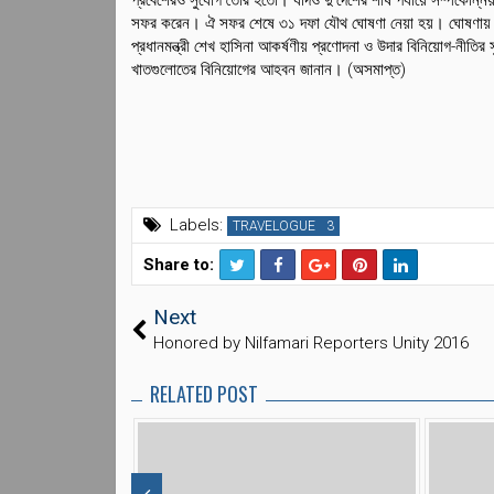
সফর করেন। ঐ সফর শেষে ৩১ দফা যৌথ ঘোষণা নেয়া হয়। ঘোষণায় ২০১৬ স
প্রধানমন্ত্রী শেখ হাসিনা আকর্ষণীয় প্রণোদনা ও উদার বিনিয়োগ-নীতি
খাতগুলোতের বিনিয়োগের আহবন জানান। (অসমাপ্ত)
Labels:
TRAVELOGUE
Share to:
T
F
Next
wi
a
tt
c
Honored by Nilfamari Reporters Unity 2016
er
e
b
RELATED POST
o
o
k