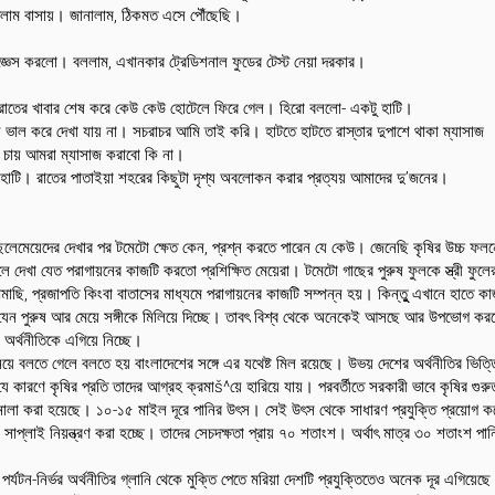
দিলাম বাসায়। জানালাম, ঠিকমত এসে পৌঁছেছি।
্ঞেস করলো। বললাম, এখানকার ট্রেডিশনাল ফুডের টেস্ট নেয়া দরকার।
ানে রাতের খাবার শেষ করে কেউ কেউ হোটেলে ফিরে গেল। হিরো বললো- একটু হাটি।
ভাল করে দেখা যায় না। সচরাচর আমি তাই করি। হাটতে হাটতে রাস্তার দুপাশে থাকা ম্যাসাজ
ে চায় আমরা ম্যাসাজ করাবো কি না।
হাটি। রাতের পাতাইয়া শহরের কিছুটা দৃশ্য অবলোকন করার প্রত্যয় আমাদের দু’জনের।
েলেমেয়েদের দেখার পর টমেটো ক্ষেত কেন, প্রশ্ন করতে পারেন যে কেউ। জেনেছি কৃষির উচ্চ ফল
লে দেখা যেত পরাগায়নের কাজটি করতো প্রশিক্ষিত মেয়েরা। টমেটো গাছের পুরুষ ফুলকে স্ত্রী ফুলে
াছি, প্রজাপতি কিংবা বাতাসের মাধ্যমে পরাগায়নের কাজটি সম্পন্ন হয়। কিন্তুু এখানে হাতে কা
োও যেন পুরুষ আর মেয়ে সঙ্গীকে মিলিয়ে দিচ্ছে। তাবৎ বিশ্ব থেকে অনেকেই আসছে আর উপভোগ কর
 অর্থনীতিকে এগিয়ে নিচ্ছে।
ীতি নিয়ে বলতে গেলে বলতে হয় বাংলাদেশের সঙ্গে এর যথেষ্ট মিল রয়েছে। উভয় দেশের অর্থনীতির ভিত্
 যে কারণে কৃষির প্রতি তাদের আগ্রহ ক্রমাš^য়ে হারিয়ে যায়। পরবর্তীতে সরকারী ভাবে কৃষির গুরুত
ালা করা হয়েছে। ১০-১৫ মাইল দূরে পানির উৎস। সেই উৎস থেকে সাধারণ প্রযুক্তি প্রয়োগ ক
 সাপ্লাই নিয়ন্ত্রণ করা হচ্ছে। তাদের সেচদক্ষতা প্রায় ৭০ শতাংশ। অর্থাৎ মাত্র ৩০ শতাংশ পান
যটন-নির্ভর অর্থনীতির গ্লানি থেকে মুক্তি পেতে মরিয়া দেশটি প্রযুক্তিতেও অনেক দূর এগিয়েছ