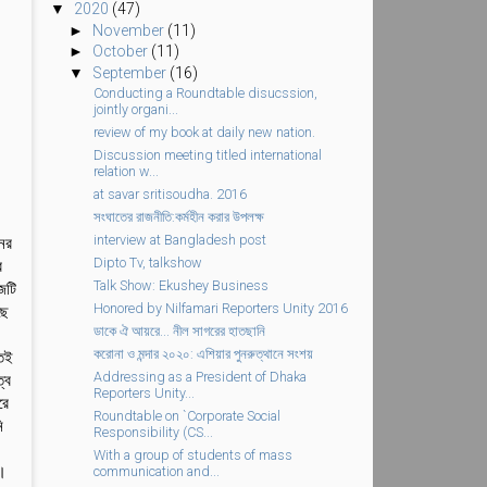
▼
2020
(47)
►
November
(11)
►
October
(11)
▼
September
(16)
Conducting a Roundtable disucssion,
jointly organi...
review of my book at daily new nation.
Discussion meeting titled international
relation w...
at savar sritisoudha. 2016
সংঘাতের রাজনীতি:কর্মহীন করার উপলক্ষ
interview at Bangladesh post
নের
Dipto Tv, talkshow
র
Talk Show: Ekushey Business
জটি
Honored by Nilfamari Reporters Unity 2016
ছে
ডাকে ঐ আয়রে... নীল সাগরের হাতছানি
করোনা ও মন্দার ২০২০: এশিয়ার পুনরুত্থানে সংশয়
তিই
Addressing as a President of Dhaka
্ব
Reporters Unity...
রে
Roundtable on `Corporate Social
ি
Responsibility (CS...
With a group of students of mass
ে।
communication and...