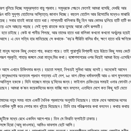
শ বুলিয়ে দিচ্ছে সমুদ্রস্নাত বায়ু প্রবাহ। সমুদ্রকে পেছনে ফেলেই আমরা বসেছি, দেখছি আর
বাতি সুদৃশ্য হোটেলের অস্তিত্ত¡ জানান দিচ্ছে। বহুতল হোটেল আর রিসোর্টের মধ্যেও মাঝারি
ছ। সবার হাতই কারো হাতে ধরা। লাস্যময়ী বালিকার উঁচু হিল আর কোমর দুলিয়ে হাটি হাটি ক
েন পাড়ে এসে আছড়ে পড়ছে। সেই দৃশ্য রাতকে করে তুলছে আরো বেশি রূপবতী।
িলিন হতে চাইছে। কেউ বা পানীয় গিলছে, আর তাদের হাতে ধরা বালিকা কখনো কখনো অর্ধচন্দ্র হয়েই
সে। এ যেন সত্যি হার মানিয়েছে সে কথাকে- ‘‘বড়’র পীরিতি বালির বাঁধ, ক্ষণে হাতে ধরি ক্ষণিক
ই মানুষ অনেক কিছু দেখতে পায়, করতে পারে। তাই পুরোপুরি বিশ্বাসী হয়ে উঠতে কিছু সময় কেটে
প প্রকৃতি, পাহাড় জঙ্গলে ঘেরা মাতৃভ‚মির কথা। বঙ্গোপসাগরের ওপর দিয়েই আমরা উড়ে এসেছি
।
ুর লোক আসে এখানে চিকিৎসার জন্য। হয়তো সস্তা, নিশ্চয়ই সুবিধা আছে বলেই। অনেকেই আসেন
সু মানুষগুলোর অন্যতম প্রধান গন্তব্য এই দেশ, ৯৫ ভাগ বৌদ্ধ ধর্মাবলম্বী আর ৩ ভাগ মুসলমানে
 আনিসুল হককে। যিনি যাচ্ছেন মাত্র দু’দিনের জন্য। ফাইনাল চেকিংয়ের সময়ই ওনার ফোনটা ব
ছেন। আমরা ক’জন কয়েকদিনের জন্য যাচ্ছি শুনে বললেন, এতদিনে দেশে কত কিছু ঘটে যেতে
আমাদের নতুন সময় নামে একটি দৈনিক প্রকাশের অনুমতি নিয়েছেন। তাকে দেখে আমাদের দলের
বাদিক সৃষ্টি করে পেশার মান খুইয়ে দিয়েছেন। তিনি তার পরিকল্পনার কথা বললেন। কথায় কথায়
 ছুটিকে মধ্যে রেখে একদিন আগে-পরে। তিন মে ফিরতি ফ্লাইটে ঢাকায়।
 সঙ্গে হিরো (আবু কাওসার), আমিও ভাবলাম হেটে আসি।
খুঁজে পেতে কষ্ট হলো না। আসপাশেই আছে অন্যরা। সফরসঙ্গীদের তালিকায় আছে রেজাউল করীম,