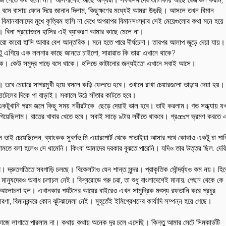
 বসে বাসায় ফোন দিয়ে জানান দিলাম, কিছুক্ষণের মধ্যেই আমরা উড়ছি। আসলে তখন বিমান
এই বিমানবালাদের মুখে কৃত্রিম হাসি না দেখে অপরাপর বিমানসংস্থার সেই মেয়েগুলোর কথা মনে হয়ে
ে। বিনা প্রয়োজনে হাসির এই ব্যাকরণ আমার কাছে মেলে না।
কারো কারো হাসি আবার বেশ আন্তরিক। মনে হতে পারে দীর্ঘচেনা। তারপর আলাপ জুড়ে দেয়া যায়।
ু এগিয়ে এক ললনার কাছে জানতে চাইলো, সারারাত কি তারা এখানে থাকে?
থাকে। কেউ সমুদ্র পাড়ে বসে থাকে। হলিডে কাটানোর জন্যইতো এখানে সবাই আসে।
তবে চেয়ারে সাগরমুখী হয়ে বসলে কড়ি ফেলতে হবে। ওখানে রাখা চেয়ারগুলো ভাড়ায় দেয়া হয়।
হোটেলের দিকে পা বাড়াই। সকালে উঠে সাঁতার কাটতে হবে।
ে একটুখানি গরম জলে কিছু সময় শরীরটাকে ছেড়ে দেয়াই ভাল হবে। তাই করলাম। গত সন্ধ্যায় য
গিয়েছিলাম। রাতের খাবার খেতে হবে। সবাই সাড়ে ৯টায় লবীতে থাকবে। গ্রæপে ভ্রমণ করতে 
ল ভাই চেয়েছিলেন, ব্যাংকক সুবর্ণভ‚মি এয়ারপোর্ট থেকে পাতাইয়া আসার পথে কোথাও একটু চা-পান
থামতে বলা হলেও সে থামেনি। কিংবা আমাদের দরকার বুঝতে পারেনি। যদিও তার উত্তর ছিল: দেরি
। দ্রুতগতিতে সবগাড়ি চলছে। বিকেলটাও যেন শান্ত সুন্দর। প্রাকৃতিক সৌন্দর্য্যও কম নয়। হি
 মানুষদেরও অবাধ চলাচল নেই। বিশ্বরোডে গরু চরা, তা শুধু বাংলাদেশেই মানায়; পেছন থেকে কে
আলোচনা হল। এখানকার পর্যটনের আয়ের বাইরেও এখন সামুদ্রিক মৎস্য রফতানি করে প্রচুর
ারণা, বিমানবন্দরে কোন ঝুটঝামেলা নেই। মুহূর্তেই ইমিগ্রেশনের কার্যাদি সম্পন্ন হয়ে গেছে।
জে লাগাতে পারলাম না। কথায় কথায় অনেক দূর চলে এসেছি। কিন্তুু আমার সেটে সিমকার্ডটি