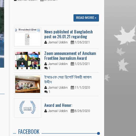
READ MORE »
News published at Bangladesh
post on 26.01.21 regarding
Amcham award
Jamal Uddin
1/26/2021
Zoom announcement of Amcham
Frontline Journalism Award
Winners 2021, H.E Foreign
Jamal Uddin
1/25/2021
minister, H.E US ambassador also
1
seen
ইআরএফ সেরা রিপোর্ট বিজয়ী জামাল
উদ্দীন
Jamal Uddin
11/1/2020
1
Award and Honor:
Jamal Uddin
8/26/2020
FACEBOOK