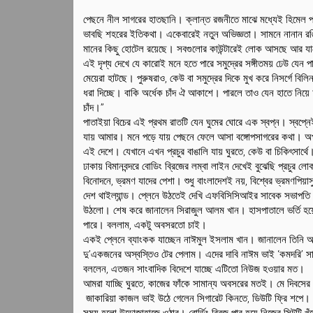
পেছনে নীল সাগরের হাতছানি। ক্লান্ত রজনীতে মাঝে মধ্যেই হিমেল পর
ভাবছি শহরের ইতিকথা। একেবারেই নতুন অভিজ্ঞতা। সামনে নানান রঙিন 
মানের কিছু হোটেল রয়েছে। সবগুলোর কাউন্টারেই লোক আসছে আর যাচে
এই দৃশ্য দেখে যে কারোই মনে হতে পারে সমুদ্রের সঙ্গীতময় ঢেউ য
মেয়েরা হাটছে। পুরুষরাও, কেউ বা সমুদ্রের দিকে মুখ করে নিসর্গে ব
ধরা দিচ্ছে। বাকি অর্ধেক চাঁদ ঐ আকাশে। পারলে তাও যেন হাতে নিয়ে আ
চাঁদ।’’
পাতাইয়া বিচের এই প্রথম রাতটি যেন ঘুমের ঘোরে এক স্বপ্ন। স্বপ্নে
যায় আমার। মনে পড়ে যায় পেছনে ফেলে আসা বঙ্গোপসাগরের কথা। অপরূ
এই দেশে। যেখানে এখন প্রচুর বাঙালি যায় ঘুরতে, কেউ বা চিকিৎসার্থে
ঢাকায় বিমানবন্দরে বোডিং ব্রিজের লম্বা লাইন দেখেই বুঝেছি প্রচ
বিনোদনে, ভ্রমণ যাদের পেশা। শুধু বাংলাদেশই নয়, বিশ্বের ভ্রমণপিয়া
দেশ থাইল্যান্ড। প্লেনে উঠতেই দেখি এফবিসিসিআইর সাবেক সভাপতি
উঠলো। শেষ করে জানালেন সিরাজুল আলম খান। হাসপাতালে ভর্তি হয়ে
পারে। বললাম, একটু অবসরতো চাই।
একই প্লেনে ব্যাংকক যাচ্ছেন নাঈমুল ইসলাম খান। জানালেন তিনি 
দু’একজনের অস্বস্তিও টের পেলাম। এদের দাবি নাঈম ভাই ‘কমদরি’ সাং
বললেন, এতজন সাংবাদিক বিদেশে যাচ্ছে এটিতো নিউজ হওয়ার মত।
আমরা যাচ্ছি ঘুরতে, কাজের ফাঁকে সামান্য অবসরের মতই। মে দিবসের
জাকারিয়া কাজল ভাই উঠে গেলেন সিগারেট কিনতে, ডিউটি ফ্রি শপে।
সময় হলো উড়োজাহাজে ওঠার। বোর্ডিং ব্রিজ পার হয়ে নিজের সিটটি 