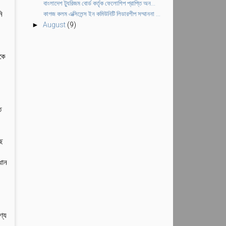
বাংলাদেশ ট্যুরিজম বোর্ড কর্তৃক ফেলোশিপ প্রাপ্তি অন...
ি
কাগজ কলম এক্সিলেন্স ইন কমিউনিটি লিডারশীপ সম্মাননা ...
►
August
(9)
কে
ত
।
ছে
ধান
ণ্য