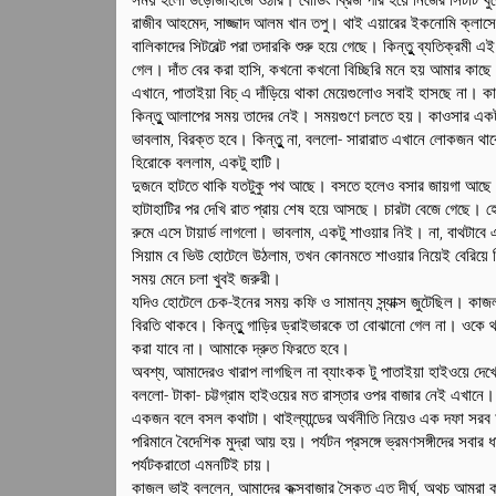
রাজীব আহমেদ, সাজ্জাদ আলম খান তপু। থাই এয়ারের ইকনোমি ক্লাসে
বালিকাদের সিটবেল্ট পরা তদারকি শুরু হয়ে গেছে। কিন্তুু ব্যতিক্রমী 
গেল। দাঁত বের করা হাসি, কখনো কখনো বিচ্ছিরি মনে হয় আমার কাছ
এখানে, পাতাইয়া বিচ্ এ দাঁড়িয়ে থাকা মেয়েগুলোও সবাই হাসছে না। 
কিন্তুু আলাপের সময় তাদের নেই। সময়গুণে চলতে হয়। কাওসার একট
ভাবলাম, বিরক্ত হবে। কিন্তুু না, বললো- সারারাত এখানে লোকজন 
হিরোকে বললাম, একটু হাটি।
দুজনে হাটতে থাকি যতটুকু পথ আছে। বসতে হলেও বসার জায়গা আছে। 
হাটাহাটির পর দেখি রাত প্রায় শেষ হয়ে আসছে। চারটা বেজে গেছে। 
রুমে এসে টায়ার্ড লাগলো। ভাবলাম, একটু শাওয়ার নিই। না, বাথটাব
সিয়াম বে ভিউ হোটেলে উঠলাম, তখন কোনমতে শাওয়ার নিয়েই বেরিয়ে 
সময় মেনে চলা খুবই জরুরী।
যদিও হোটেলে চেক-ইনের সময় কফি ও সামান্য স্ন্যাক্স জুটেছিল। কাজ
বিরতি থাকবে। কিন্তুু গাড়ির ড্রাইভারকে তা বোঝানো গেল না। ওকে 
করা যাবে না। আমাকে দ্রুত ফিরতে হবে।
অবশ্য, আমাদেরও খারাপ লাগছিল না ব্যাংকক টু পাতাইয়া হাইওয়ে দেখে
বললো- টাকা- চট্টগ্রাম হাইওয়ের মত রাস্তার ওপর বাজার নেই এখানে।
একজন বলে বসল কথাটা। থাইল্যান্ডের অর্থনীতি নিয়েও এক দফা সরব 
পরিমানে বৈদেশিক মুদ্রা আয় হয়। পর্যটন প্রসঙ্গে ভ্রমণসঙ্গীদের সবার ধ
পর্যটকরাতো এমনটিই চায়।
কাজল ভাই বললেন, আমাদের কক্সবাজার সৈকত এত দীর্ঘ, অথচ আমরা কা