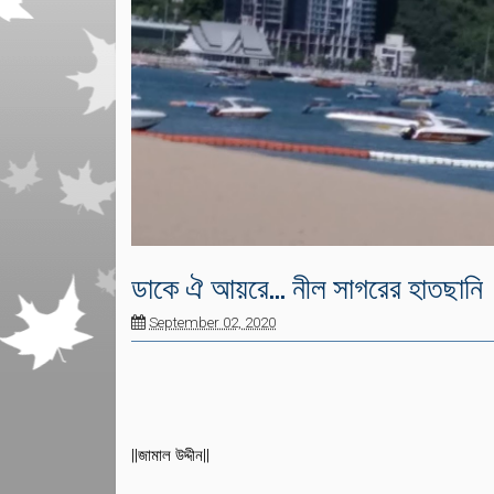
ডাকে ঐ আয়রে... নীল সাগরের হাতছানি
September 02, 2020
||জামাল উদ্দীন||