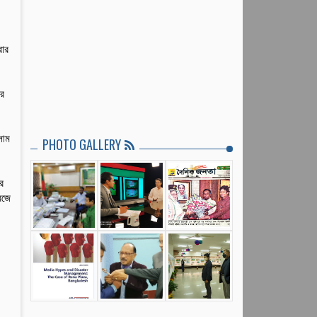
রার
ের
লাম
PHOTO GALLERY
র
েজে