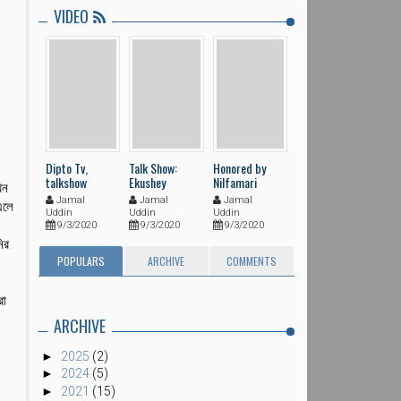
VIDEO
Dipto Tv,
Talk Show:
Honored by
talkshow
Ekushey
Nilfamari
খন
Business
Reporters Unity
Jamal
Jamal
Jamal
এলে
2016
Uddin
Uddin
Uddin
9/3/2020
9/3/2020
9/3/2020
ির
POPULARS
ARCHIVE
COMMENTS
রো
ARCHIVE
►
2025
(2)
►
2024
(5)
►
2021
(15)