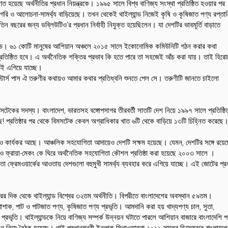
হয়েছে অর্থনীতির প্রধান নিয়ন্ত্রকে। ১৯৯৫ সালে বিশ্ব বাণিজ্য সংস্থা প্রতিষ্ঠিত হওয়ার পর
রিগরি ও আলোচনা-সামর্থ্য বাড়িয়েছে। তখন থেকেই থাইল্যান্ড নিজেই কৃষি ও কৃষিজাত পণ্য রপ্তান
ন বছরের জন্য ডব্লিউটিও’র প্রধান নির্বাহী নিযুক্ত হয়েছিলেন। যা দেশটির ভাবমূর্তি বাড়াতে
যান্ড। ৬১ কোটি মানুষের আশিয়ান অঞ্চলে ২০১৫ সালে ইকোনোমিক কমিউনিটি গঠন করার কথা
তিষ্ঠিত হবে। এ অর্থনৈতিক শক্তির প্রভাব কি হতে পারে তা সহজেই আঁচ করা যায়। তাই হিরো
ুতই এগিয়ে যাচ্ছে।
স্টার্স পাস ঐ তরুণীর কথায়ও আমার কথার প্রতিধ্বনি শুনতে পেল সে। তরুণীটি জানতে চাইলো
সটেকের সদস্য। বাংলাদেশ, ভারতসহ বঙ্গোপসাগর তীরবর্তী সাতটি দেশ নিয়ে ১৯৯৭ সালে প্রতিষ্ঠি
! প্রতিষ্ঠার পর থেকে বিমসটেক কেবল অগ্রাধিকার খাত ৬টি থেকে বাড়িয়ে ১৩টি চিহ্নিত করেছে
ুলোও কার্যকর আছে। আঞ্চলিক সহযোগিতা আদায়েও দেশটি সক্ষম হয়েছে। যেমন, দেশটির সঙ্গে রয়ে
াও ফ্রায়া-মেকং কে ঘিরে অর্থনৈতিক সহযোগিতা কৌশল প্রতিষ্ঠা করা হয়েছে ২০০৩ সালে ।
তা ফ্রেমওয়ার্কের আওতায় দেশগুলো বহুমুখী সামর্থ্য ব্যবহার করে এগিয়ে যাচ্ছে। এই জোটের প্র
র দিক থেকে থাইল্যান্ড বিশ্বের ৩২তম অর্থনীতি। বিপরীতে বাংলাদেশের অবস্থান ৫৯তম।
োশাক, পাট ও পাটজাত পণ্য, কৃষিজাত পণ্য প্রভৃতি। আমদানি করা হয় খাদ্যপণ্য চাল, সুতা,
াগজ প্রভৃতি। থাইল্যান্ডকে নিয়ে বাণিজ্য সম্পর্ক উন্নয়ন ঘটাতে পারলে আশিয়ান বাজারে বাংলাদেশি প
্নয়ন নিয়ে বৈঠক হয়েছে। থাই প্রধানমন্ত্রী ইনলাক সিনাওয়াত্রা ২০১১ সালের ডিসেম্বরে বাংলাদেশ